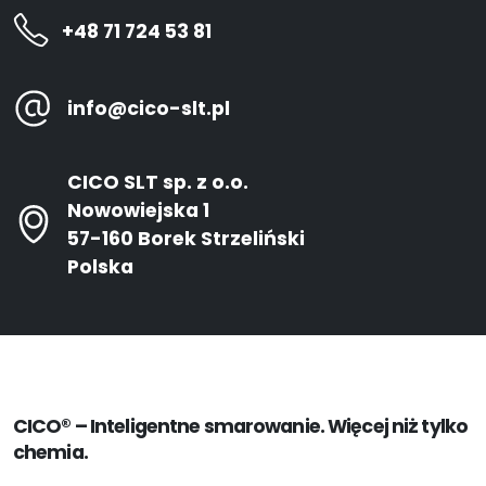
+48 71 724 53 81
info@cico-slt.pl
CICO SLT sp. z o.o.
Nowowiejska 1
57-160 Borek Strzeliński
Polska
CICO® – Inteligentne smarowanie. Więcej niż tylko
chemia.