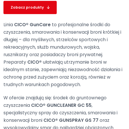
Zobacz produkty
Linia
CICO® GunCare
to profesjonalne środki do
czyszczenia, smarowania i konserwacji broni krótkiej i
długiej – dla myśliwych, strzelców sportowych i
rekreacyjnych, służb mundurowych, wojska,
rusznikarzy oraz posiadaczy broni prywatnej.
Preparaty
CICO®
ułatwiają utrzymanie broni w
idealnym stanie, zapewniają niezawodność działania i
ochronę przed zużyciem oraz korozją, również w
trudnych warunkach pogodowych.
W ofercie znajdują się: środek do gruntownego
czyszczenia
CICO® GUNCLEANER GC 55
,
specjalistyczny spray do czyszczenia, smarowania i
konserwacji broni
CICO® GUNSPRAY GS 77
oraz
wysokowydajny smar do najbardziej obciążonych