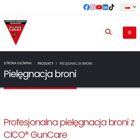
STRONA GŁÓWNA
PRODUKTY
PIELĘGNACJA BRONI
Pielęgnacja broni
Profesjonalna pielęgnacja broni z
CICO® GunCare