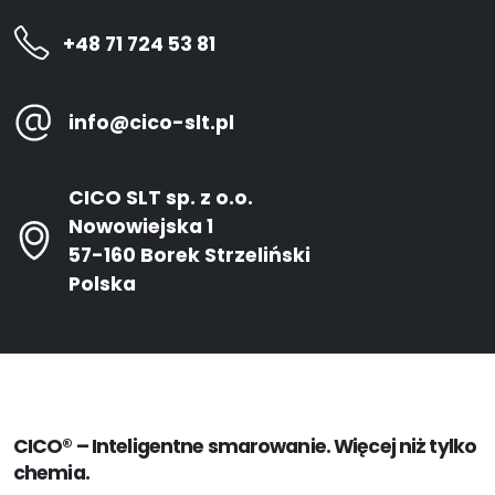
+48 71 724 53 81
info@cico-slt.pl
CICO SLT sp. z o.o.
Nowowiejska 1
57-160 Borek Strzeliński
Polska
CICO® – Inteligentne smarowanie. Więcej niż tylko
chemia.