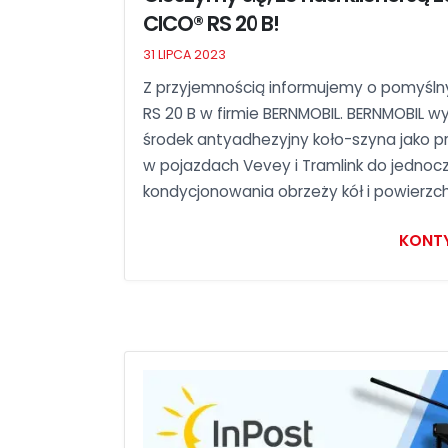
CICO® RS 20 B!
31 LIPCA 2023
Z przyjemnością informujemy o pomyśl
RS 20 B w firmie BERNMOBIL. BERNMOBIL w
środek antyadhezyjny koło-szyna jako pr
w pojazdach Vevey i Tramlink do jedno
kondycjonowania obrzeży kół i powierzch
KONT