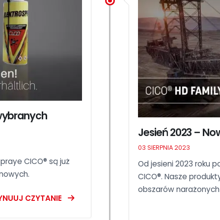
 wybranych
Jesień 2023 – No
03 SIERPNIA 2023
spraye CICO® są już
Od jesieni 2023 roku
ynowych.
CICO®. Nasze produkt
obszarów narażonych 
YNUUJ CZYTANIE