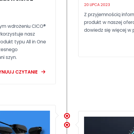
20 LIPCA 2023
Z przyjemnością info
produkt w naszej ofer
nym wdrożeniu CICO®
dowiedz się więcej w p
ykorzystuje nasz
odukt typu All in One
czesnego
ni szyn.
YNUUJ CZYTANIE