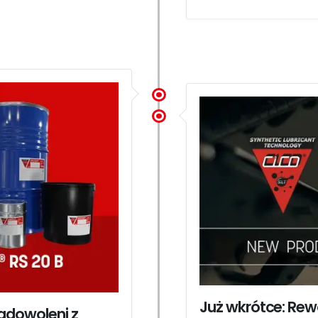
Już wkrótce: Rew
zadowoleni z