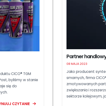
Partner handlow
08 MAJA 2023
Jako producent synt
duktu CICO®️ TGM
smarnych, firma CICO
ost, byliśmy w stanie
zmotywowanych partn
aje się do
zwiększania i rozszer
ych.
sektorze kolejowym, j
YNUUJ CZYTANIE