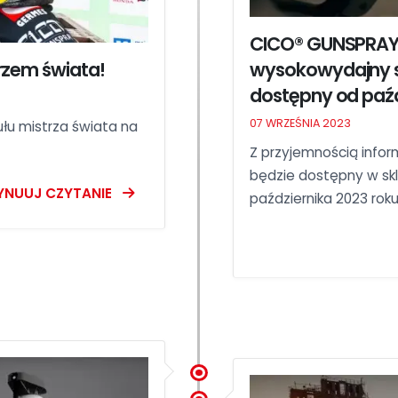
CICO® GUNSPRAY 
rzem świata!
wysokowydajny sma
dostępny od paźd
07 WRZEŚNIA 2023
łu mistrza świata na
Z przyjemnością info
będzie dostępny w skl
YNUUJ CZYTANIE
października 2023 roku