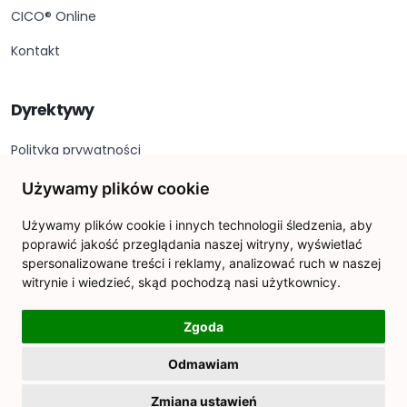
CICO® Online
Kontakt
Dyrektywy
Polityka prywatności
Stopka redakcyjna
Używamy plików cookie
Deklaracja dostępności
Używamy plików cookie i innych technologii śledzenia, aby
poprawić jakość przeglądania naszej witryny, wyświetlać
Ustawienia plików cookie
spersonalizowane treści i reklamy, analizować ruch w naszej
witrynie i wiedzieć, skąd pochodzą nasi użytkownicy.
Zgoda
CICO® © 2026. Wszelkie prawa zastrzeżone.
Odmawiam
Projektowanie i rozwój przez
Wasniowski Systems
Zmiana ustawień