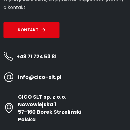
o kontakt.
KONTAKT
+48 71 724 53 81
info@cico-slt.pl
CICO SLT sp. z o.o.
Nowowiejska 1
57-160 Borek Strzeliński
Polska